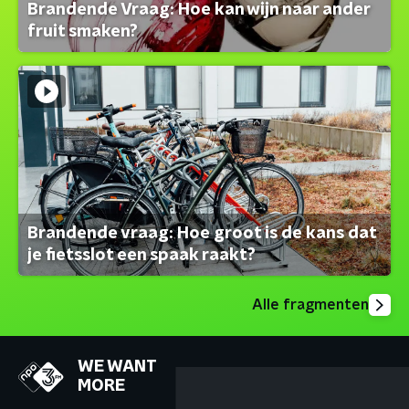
Brandende Vraag: Hoe kan wijn naar ander
fruit smaken?
Brandende vraag: Hoe groot is de kans dat
je fietsslot een spaak raakt?
Alle fragmenten
WE WANT
MORE