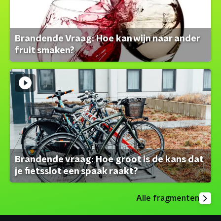
Brandende Vraag: Hoe kan wijn naar ander
fruit smaken?
Brandende vraag: Hoe groot is de kans dat
je fietsslot een spaak raakt?
Alle fragmenten