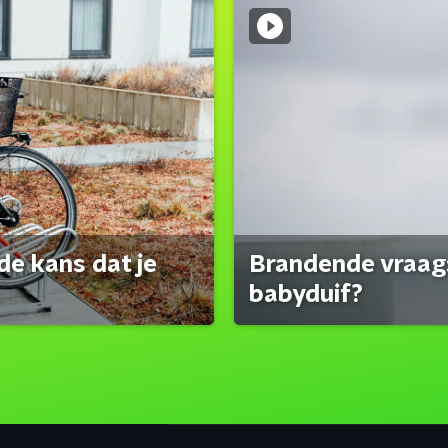
de kans dat je
Brandende vraag:
babyduif?