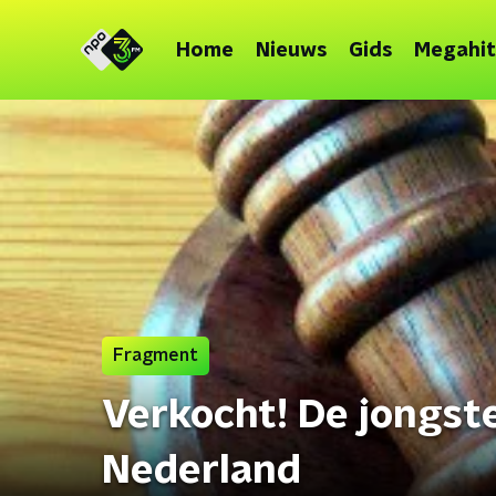
Home
Nieuws
Gids
Megahit
Fragment
Verkocht! De jongst
Nederland