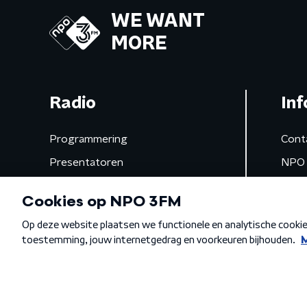
WE WANT
MORE
Radio
Inf
Programmering
Cont
Presentatoren
NPO 
Frequenties
App 
Gemist
Algemene voorwaarden
Privacybeleid