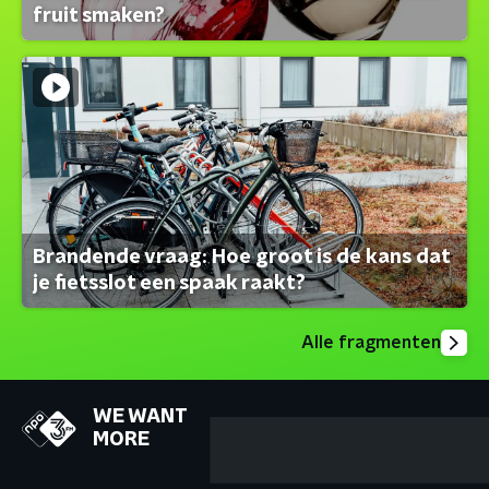
fruit smaken?
Brandende vraag: Hoe groot is de kans dat
je fietsslot een spaak raakt?
Alle fragmenten
WE WANT
MORE