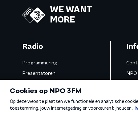
WE WANT
MORE
Radio
Inf
Programmering
Cont
Presentatoren
NPO 
Frequenties
App 
Gemist
Algemene voorwaarden
Privacybeleid