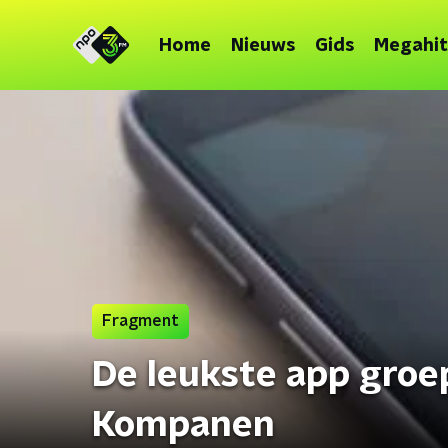
Home
Nieuws
Gids
Megahit
Fragment
De leukste app groe
Kompanen