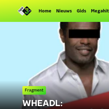
Home
Nieuws
Gids
Megahit
Fragment
WHEADL: