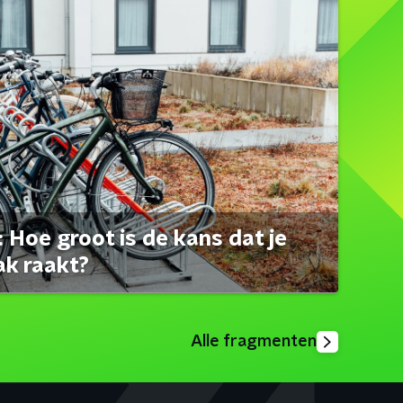
 Hoe groot is de kans dat je
ak raakt?
Alle fragmenten