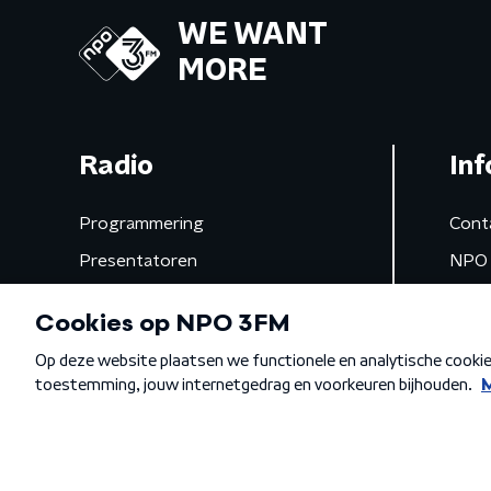
WE WANT
MORE
Radio
Inf
Programmering
Cont
Presentatoren
NPO 
Frequenties
App 
Gemist
Algemene voorwaarden
Privacybeleid