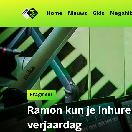
Home
Nieuws
Gids
Megahit
Fragment
Ramon kun je inhure
verjaardag