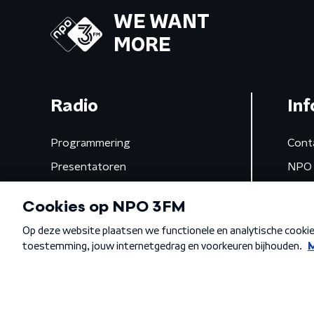
WE WANT
MORE
Radio
Inf
Programmering
Cont
Presentatoren
NPO 
Frequenties
App 
Gemist
Algemene voorwaarden
Privacybeleid