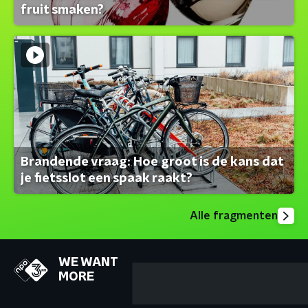
fruit smaken?
Brandende vraag: Hoe groot is de kans dat
je fietsslot een spaak raakt?
Alle fragmenten
WE WANT
MORE