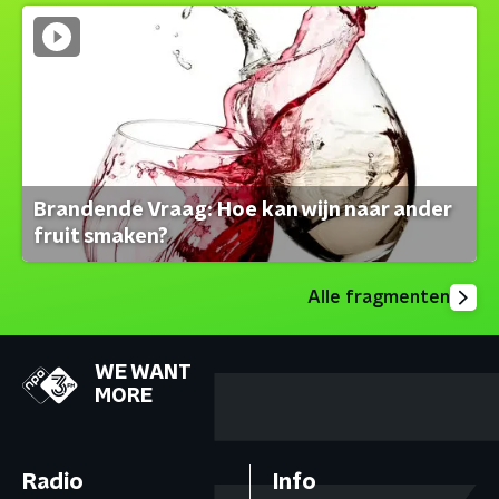
Brandende Vraag: Hoe kan wijn naar ander
fruit smaken?
Alle fragmenten
WE WANT
MORE
Radio
Info