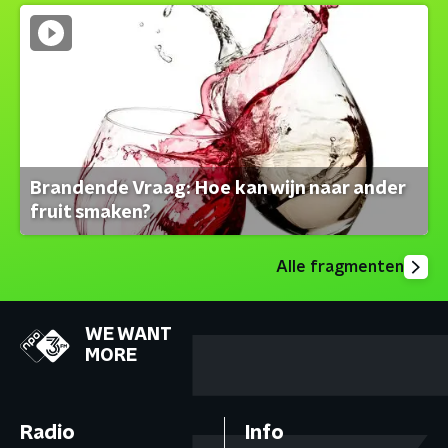
Brandende Vraag: Hoe kan wijn naar ander
fruit smaken?
Alle fragmenten
WE WANT
MORE
Radio
Info