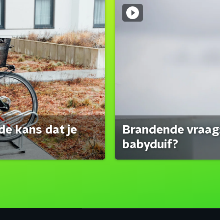
de kans dat je
Brandende vraag:
babyduif?