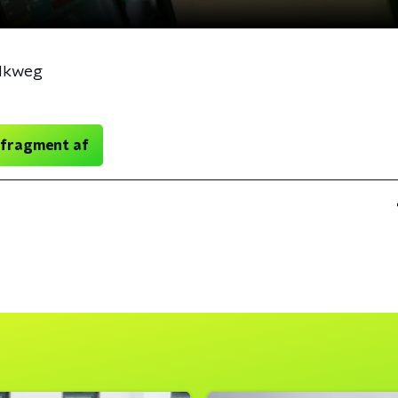
lkweg
 fragment af