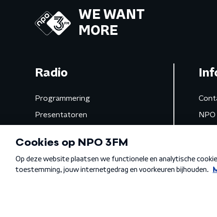
WE WANT
MORE
Radio
Inf
Programmering
Cont
Presentatoren
NPO 
Frequenties
App 
Gemist
Algemene voorwaarden
Privacybeleid