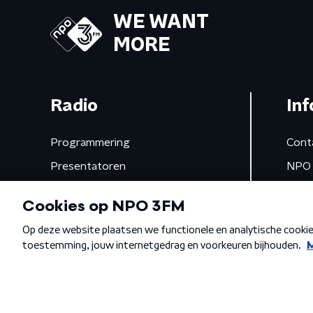
WE WANT
MORE
Radio
Inf
Programmering
Cont
Presentatoren
NPO 
Frequenties
App 
Gemist
Algemene voorwaarden
Privacybeleid