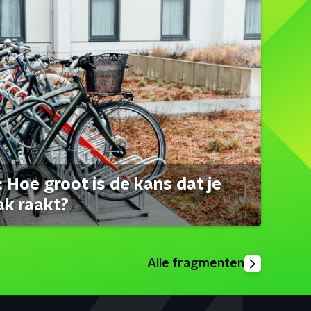
 Hoe groot is de kans dat je
ak raakt?
Alle fragmenten