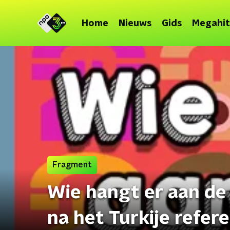
Home
Nieuws
Gids
Megahit
Fragment
Wie hangt er aan de 
na het Turkije refe