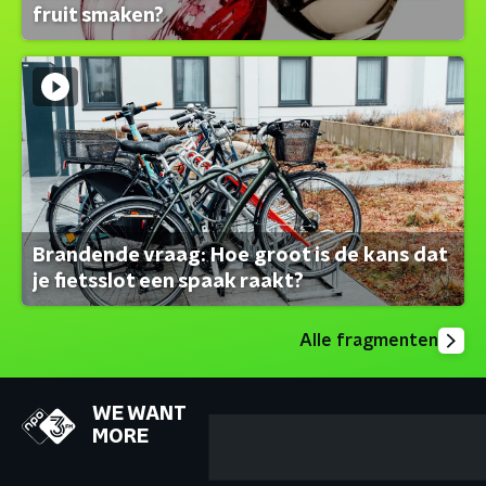
fruit smaken?
Brandende vraag: Hoe groot is de kans dat
je fietsslot een spaak raakt?
Alle fragmenten
WE WANT
MORE