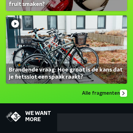
fruit smaken?
Brandende vraag: Hoe groot is de kans dat
je fietsslot een spaak raakt?
Alle fragmenten
WE WANT
MORE