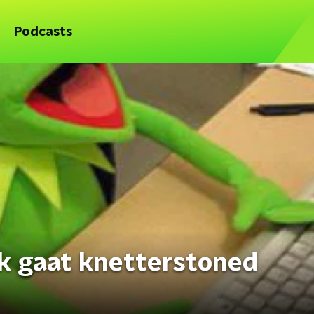
Podcasts
fik gaat knetterstoned