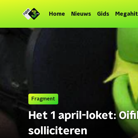
Home
Nieuws
Gids
Megahit
Fragment
Het 1 april-loket: Oi
solliciteren