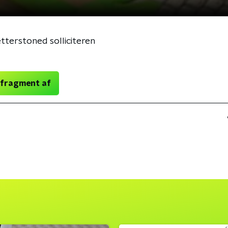
netterstoned solliciteren
 fragment af