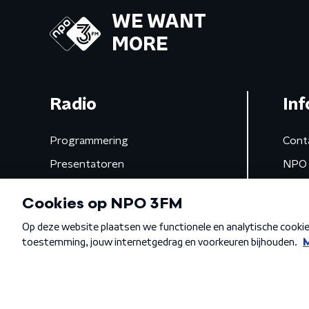
WE WANT
MORE
Radio
Inf
Programmering
Cont
Presentatoren
NPO 
Frequenties
App 
Gemist
Algemene voorwaarden
Privacybeleid