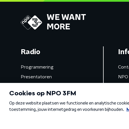
WE WANT
MORE
Radio
Inf
Programmering
Cont
Presentatoren
NPO 
Frequenties
App 
Gemist
Algemene voorwaarden
Privacybeleid