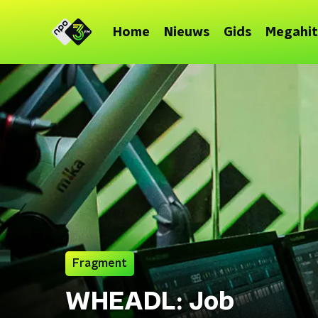
Home
Nieuws
Gids
Megahit
Fragment
WHEADL: Job