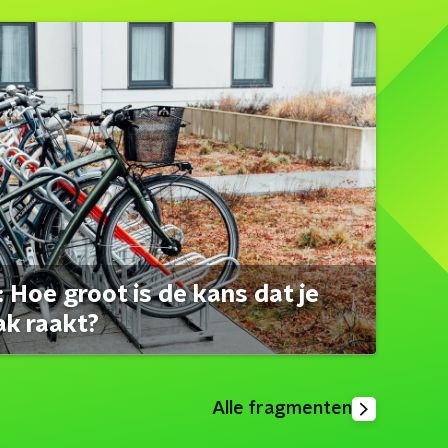
 Hoe groot is de kans dat je
ak raakt?
Alle fragmenten