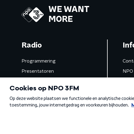
WE WANT
MORE
Radio
Inf
Programmering
Cont
Presentatoren
NPO 
Frequenties
App 
Gemist
Algemene voorwaarden
Privacybeleid