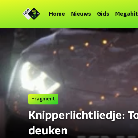
Home
Nieuws
Gids
Megahit
Fragment
Knipperlichtliedje: 
deuken