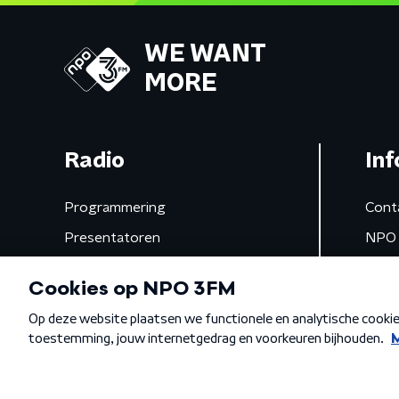
WE WANT
MORE
Radio
Inf
Programmering
Cont
Presentatoren
NPO 
Frequenties
App 
Gemist
Algemene voorwaarden
Privacybeleid