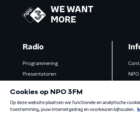
WE WANT
MORE
Radio
Inf
Programmering
Cont
Presentatoren
NPO 
Frequenties
App 
Gemist
Algemene voorwaarden
Privacybeleid