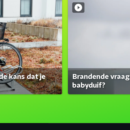
de kans dat je
Brandende vraag:
babyduif?