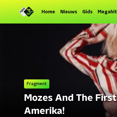
Home
Nieuws
Gids
Megahit
Fragment
Mozes And The Firstb
Amerika!