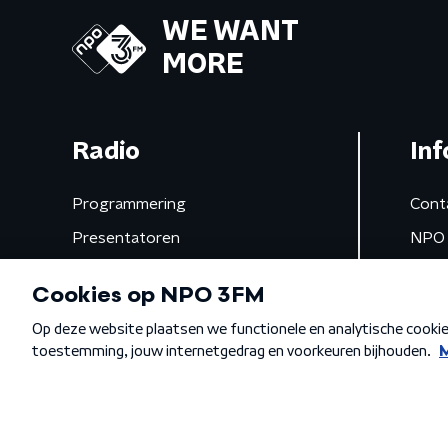
WE WANT
MORE
Radio
Inf
Programmering
Cont
Presentatoren
NPO 
Frequenties
App 
Gemist
Algemene voorwaarden
Privacybeleid