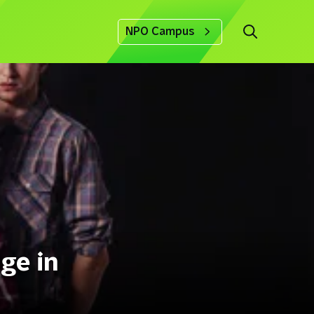
NPO Campus
ge in