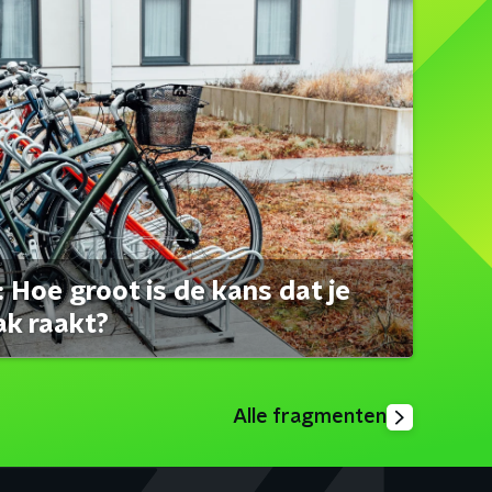
 Hoe groot is de kans dat je
ak raakt?
Alle fragmenten