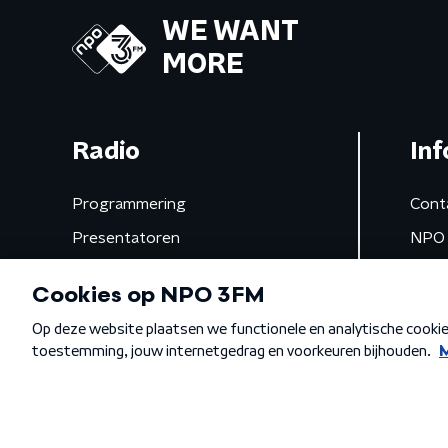
WE WANT
MORE
Radio
Inf
Programmering
Cont
Presentatoren
NPO 
Frequenties
App 
Gemist
Algemene voorwaarden
Privacybeleid