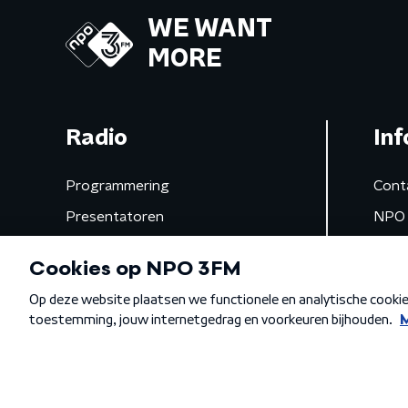
WE WANT
MORE
Radio
Inf
Programmering
Cont
Presentatoren
NPO 
Frequenties
App 
Gemist
Algemene voorwaarden
Privacybeleid