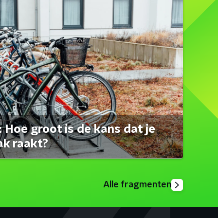
 Hoe groot is de kans dat je
ak raakt?
Alle fragmenten