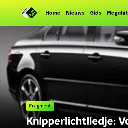
Home
Nieuws
Gids
Megahit
Fragment
Knipperlichtliedje: 