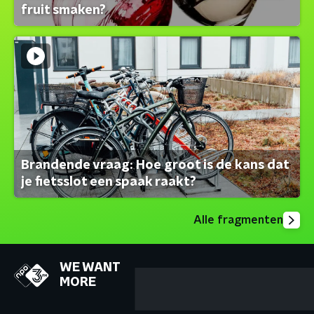
fruit smaken?
Brandende vraag: Hoe groot is de kans dat
je fietsslot een spaak raakt?
Alle fragmenten
WE WANT
MORE