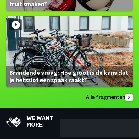
fruit smaken?
Brandende vraag: Hoe groot is de kans dat
je fietsslot een spaak raakt?
Alle fragmenten
WE WANT
MORE