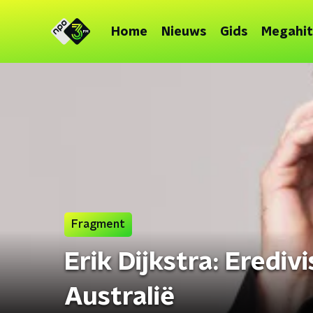
Home
Nieuws
Gids
Megahit
Fragment
Erik Dijkstra: Erediv
Australië