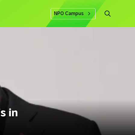
NPO Campus
s in