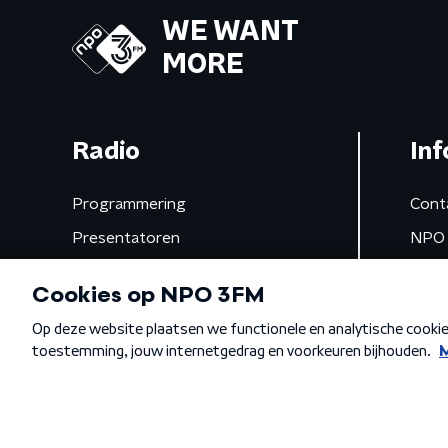
WE WANT
MORE
Radio
Inf
Programmering
Cont
Presentatoren
NPO 
Frequenties
App 
Gemist
Algemene voorwaarden
Privacybeleid