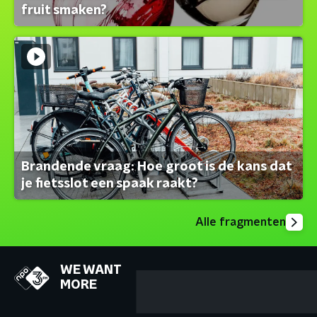
fruit smaken?
Brandende vraag: Hoe groot is de kans dat
je fietsslot een spaak raakt?
Alle fragmenten
WE WANT
MORE