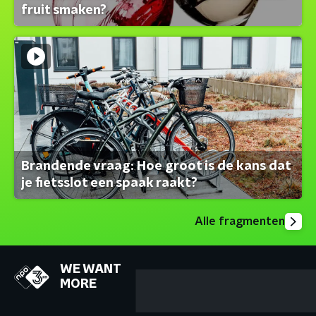
fruit smaken?
Brandende vraag: Hoe groot is de kans dat
je fietsslot een spaak raakt?
Alle fragmenten
WE WANT
MORE