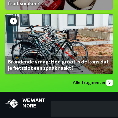
fruit smaken?
Brandende vraag: Hoe groot is de kans dat
je fietsslot een spaak raakt?
Alle fragmenten
WE WANT
MORE