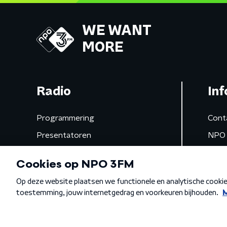
WE WANT
MORE
Radio
Inf
Programmering
Cont
Presentatoren
NPO 
Frequenties
App 
Gemist
Algemene voorwaarden
Privacybeleid