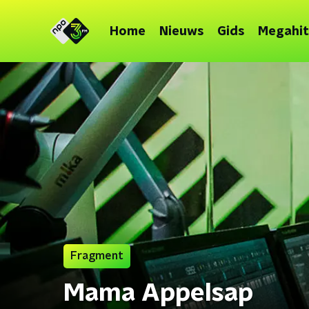
Home
Nieuws
Gids
Megahit
Fragment
Mama Appelsap