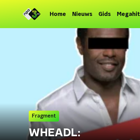
Home
Nieuws
Gids
Megahit
Fragment
WHEADL: