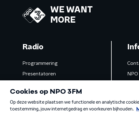
WE WANT
MORE
Radio
Inf
Programmering
Cont
Presentatoren
NPO 
Frequenties
App 
Gemist
Algemene voorwaarden
Privacybeleid