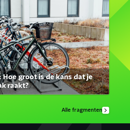
 Hoe groot is de kans dat je
ak raakt?
Alle fragmenten