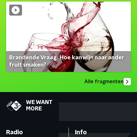
Brandende Vraag: Hoe kan wijn naar ander
fruit smaken?
Alle fragmenten
WE WANT
MORE
Radio
Info