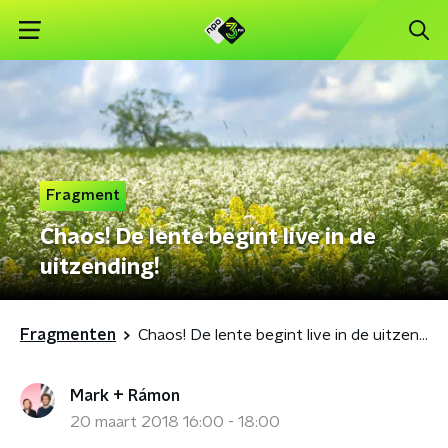
Fragment
Chaos! De lente begint live in de
uitzending!
Fragmenten
Chaos! De lente begint live in de uitzending!
Mark + Rámon
20 maart 2018 16:00 - 18:00