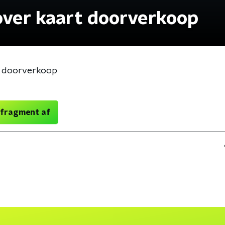
 over kaart doorverkoop
rt doorverkoop
 fragment af