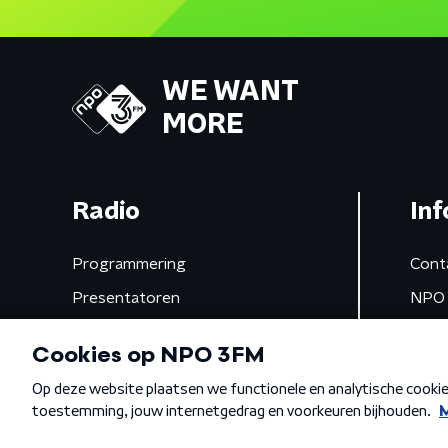
WE WANT
MORE
Radio
Inf
Programmering
Cont
Presentatoren
NPO 
Frequenties
App 
Gemist
Algemene voorwaarden
Privacybeleid