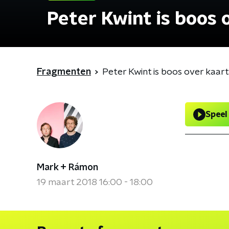
Peter Kwint is boos
Fragmenten
Peter Kwint is boos over kaa
Speel
Mark + Rámon
19 maart 2018 16:00 - 18:00