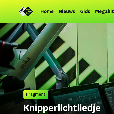
Home
Nieuws
Gids
Megahit
Fragment
Knipperlichtliedje