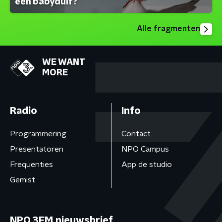
een babyduif?
Alle fragmenten
WE WANT
MORE
Radio
Info
Programmering
Contact
Presentatoren
NPO Campus
Frequenties
App de studio
Gemist
NPO 3FM nieuwsbrief