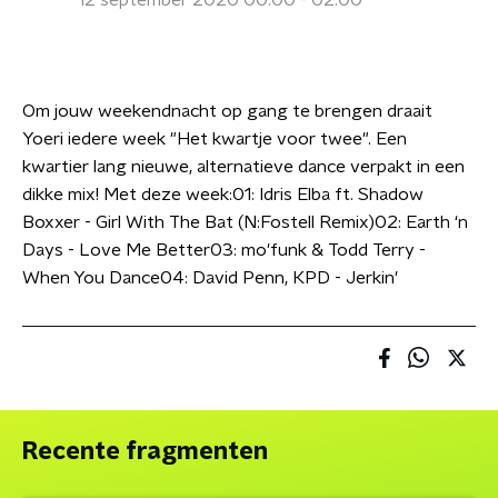
12 september 2020 00:00 - 02:00
Om jouw weekendnacht op gang te brengen draait
Yoeri iedere week "Het kwartje voor twee". Een
kwartier lang nieuwe, alternatieve dance verpakt in een
dikke mix! Met deze week:01: Idris Elba ft. Shadow
Boxxer - Girl With The Bat (N:Fostell Remix)02: Earth ‘n
Days - Love Me Better03: mo'funk & Todd Terry -
When You Dance04: David Penn, KPD - Jerkin'
Recente fragmenten