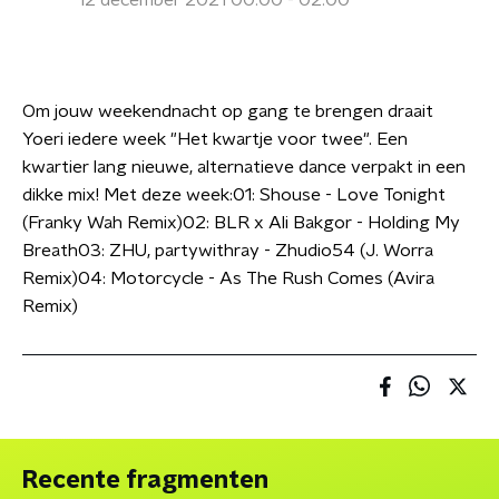
12 december 2021 00:00 - 02:00
Om jouw weekendnacht op gang te brengen draait
Yoeri iedere week "Het kwartje voor twee". Een
kwartier lang nieuwe, alternatieve dance verpakt in een
dikke mix! Met deze week:01: Shouse - Love Tonight
(Franky Wah Remix)02: BLR x Ali Bakgor - Holding My
Breath03: ZHU, partywithray - Zhudio54 (J. Worra
Remix)04: Motorcycle - As The Rush Comes (Avira
Remix)
Recente fragmenten