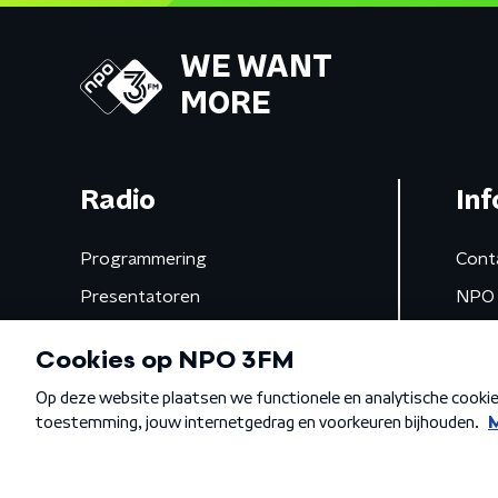
WE WANT
MORE
Radio
Inf
Programmering
Cont
Presentatoren
NPO 
Frequenties
App 
Gemist
Algemene voorwaarden
Privacybeleid