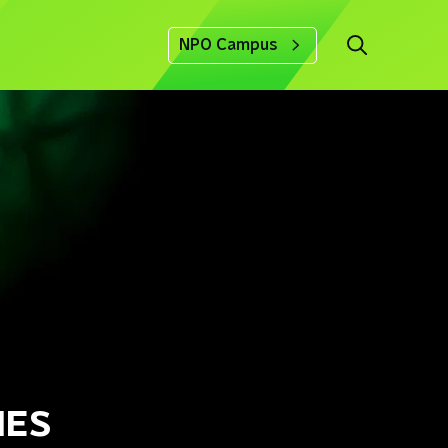
NPO Campus
IES