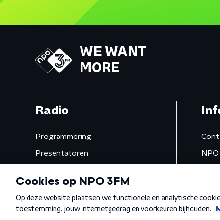
WE WANT
MORE
Radio
Inf
Programmering
Cont
Presentatoren
NPO 
Frequenties
App 
Gemist
Algemene voorwaarden
Privacybeleid