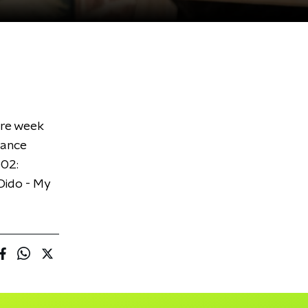
ere week
dance
p02:
Dido - My