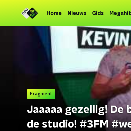
Home
Nieuws
Gids
Megahit
Fragment
Jaaaaa gezellig! D
de studio! #3FM #w