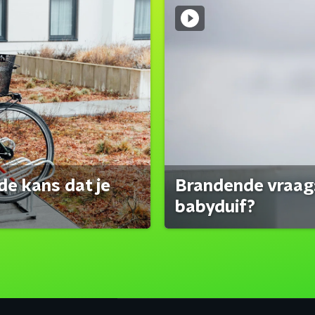
de kans dat je
Brandende vraag:
babyduif?