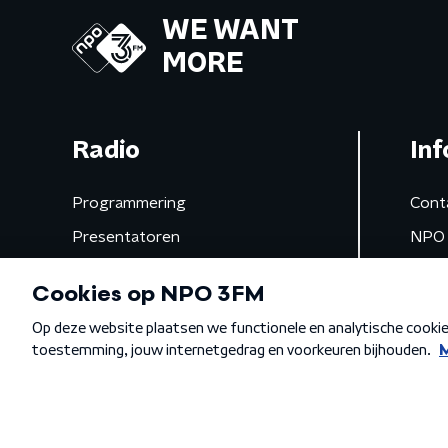
WE WANT
MORE
Radio
Inf
Programmering
Cont
Presentatoren
NPO 
Frequenties
App 
Gemist
Algemene voorwaarden
Privacybeleid