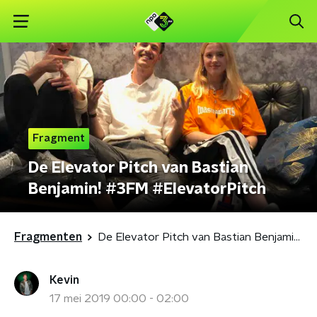
Fragment
De Elevator Pitch van Bastian
Benjamin! #3FM #ElevatorPitch
Fragmenten
De Elevator Pitch van Bastian Benjamin! #3FM #ElevatorPitch
Kevin
17 mei 2019 00:00 - 02:00