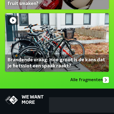
fruit smaken?
Brandende vraag: Hoe groot is de kans dat
je fietsslot een spaak raakt?
Alle fragmenten
WE WANT
MORE