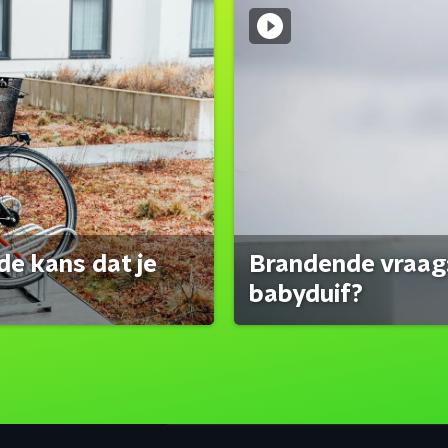
de kans dat je
Brandende vraag:
babyduif?