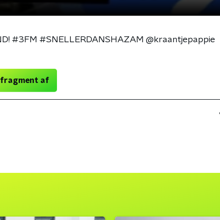
END! #3FM #SNELLERDANSHAZAM @kraantjepappie
 fragment af