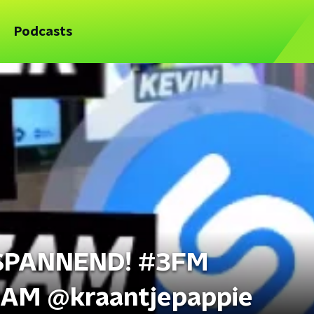
Podcasts
 SPANNEND! #3FM
M @kraantjepappie