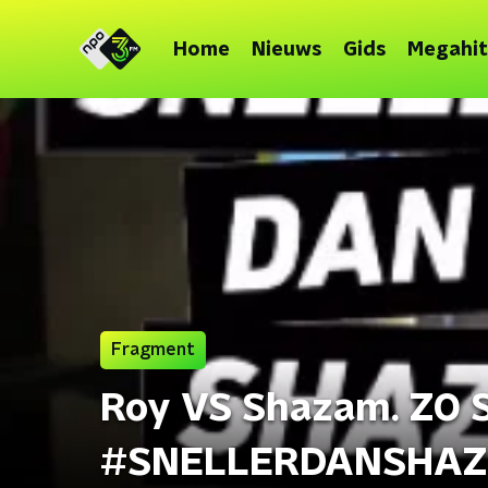
Home
Nieuws
Gids
Megahit
Fragment
Roy VS Shazam. ZO
#SNELLERDANSHAZA