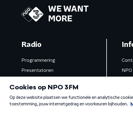
WE WANT
MORE
Radio
Inf
Programmering
Cont
Presentatoren
NPO 
Frequenties
App 
Gemist
Algemene voorwaarden
Privacybeleid