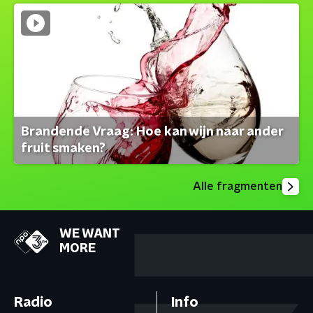
Brandende Vraag: Hoe kan wijn naar ander
fruit smaken?
Alle fragmenten
WE WANT
MORE
Radio
Info