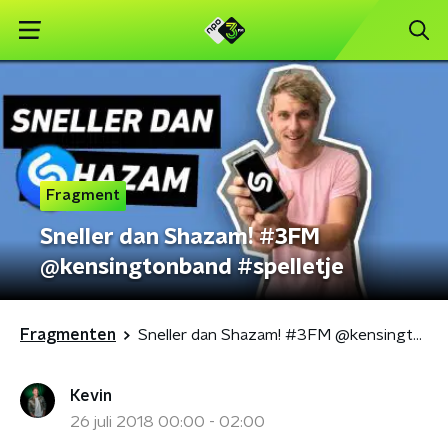
Fragment
Sneller dan Shazam! #3FM
@kensingtonband #spelletje
Fragmenten
Sneller dan Shazam! #3FM @kensingtonband #spelletje
Kevin
26 juli 2018 00:00 - 02:00