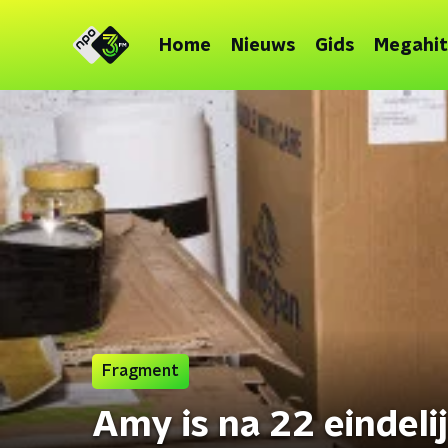
Home
Nieuws
Gids
Megahit
Fragment
Amy is na 22 eindel