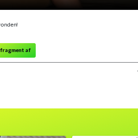
vonden!
 fragment af