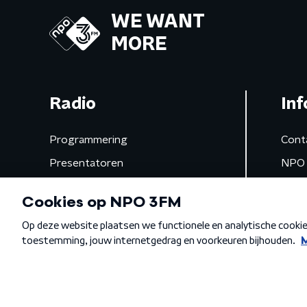
WE WANT
MORE
Radio
Inf
Programmering
Cont
Presentatoren
NPO 
Frequenties
App 
Gemist
Algemene voorwaarden
Privacybeleid