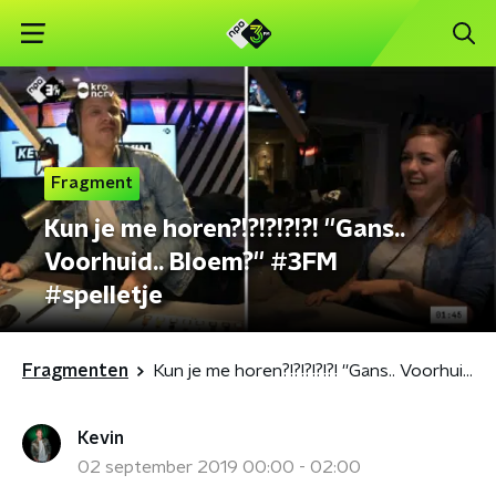
Fragment
Kun je me horen?!?!?!?!?! ''Gans..
Voorhuid.. Bloem?'' #3FM
#spelletje
Fragmenten
Kun je me horen?!?!?!?!?! ''Gans.. Voorhuid.. Bloem?'' #3FM #spelletje
Kevin
02 september 2019 00:00 - 02:00