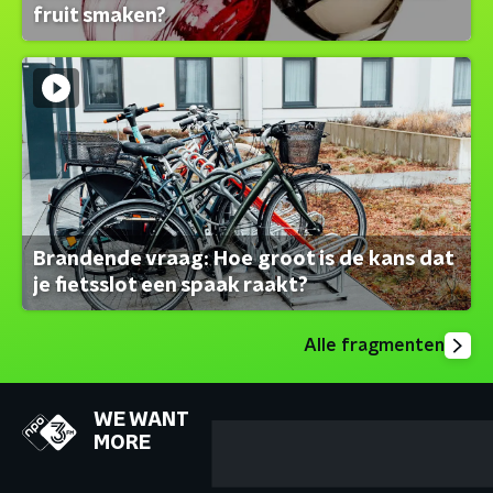
fruit smaken?
Brandende vraag: Hoe groot is de kans dat
je fietsslot een spaak raakt?
Alle fragmenten
WE WANT
MORE