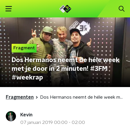
Fragment
Dos Hermanos neemt de héle week
met je door in 2 minuten! #3FM
#weekrap
Fragmenten
Dos Hermanos neemt de héle week met je door in 2 minuten! #3FM #weekrap
Kevin
07 januari 2019 00:00 - 02:00