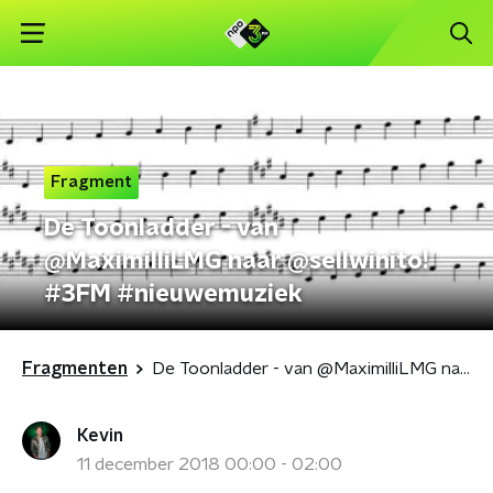
Fragment
De Toonladder - van
@MaximilliLMG naar @sellwinito!
#3FM #nieuwemuziek
Fragmenten
De Toonladder - van @MaximilliLMG naar @sellwinito! #3FM #nieuwemuziek
Kevin
11 december 2018 00:00 - 02:00