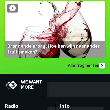
Brandende Vraag: Hoe kan wijn naar ander
fruit smaken?
Alle fragmenten
WE WANT
MORE
Radio
Info